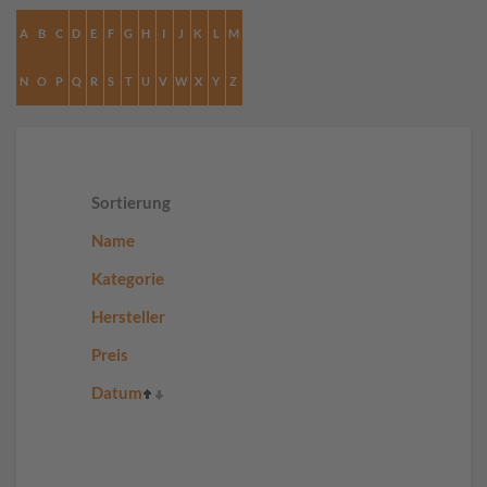
A
B
C
D
E
F
G
H
I
J
K
L
M
N
O
P
Q
R
S
T
U
V
W
X
Y
Z
Sortierung
Name
Kategorie
Hersteller
Preis
Datum