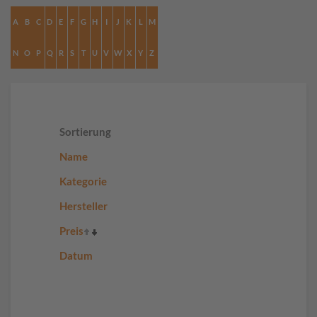
A
B
C
D
E
F
G
H
I
J
K
L
M
N
O
P
Q
R
S
T
U
V
W
X
Y
Z
Sortierung
Name
Kategorie
Hersteller
Preis
Datum