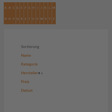
A
B
C
D
E
F
G
H
I
J
K
L
M
N
O
P
Q
R
S
T
U
V
W
X
Y
Z
Sortierung
Name
Kategorie
Hersteller
Preis
Datum