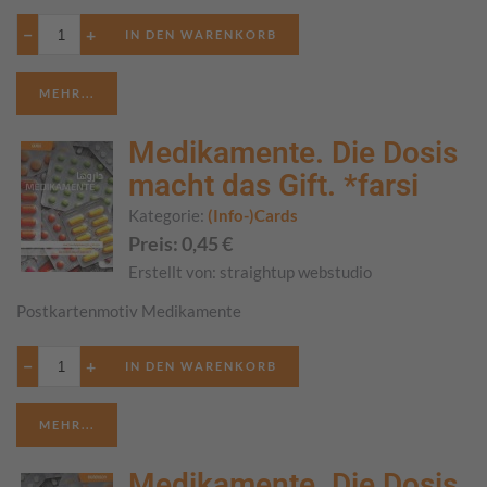
−
+
MEHR...
Medikamente. Die Dosis
macht das Gift. *farsi
Kategorie:
(Info-)Cards
Preis:
0,45
€
Erstellt von:
straightup webstudio
Postkartenmotiv Medikamente
−
+
MEHR...
Medikamente. Die Dosis