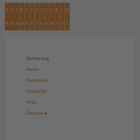
A
B
C
D
E
F
G
H
I
J
K
L
M
N
O
P
Q
R
S
T
U
V
W
X
Y
Z
Sortierung
Name
Kategorie
Hersteller
Preis
Datum