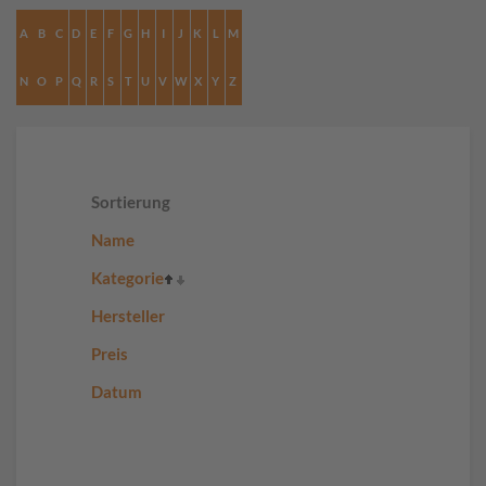
A
B
C
D
E
F
G
H
I
J
K
L
M
N
O
P
Q
R
S
T
U
V
W
X
Y
Z
Sortierung
Name
Kategorie
Hersteller
Preis
Datum