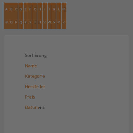
A
B
C
D
E
F
G
H
I
J
K
L
M
N
O
P
Q
R
S
T
U
V
W
X
Y
Z
Sortierung
Name
Kategorie
Hersteller
Preis
Datum