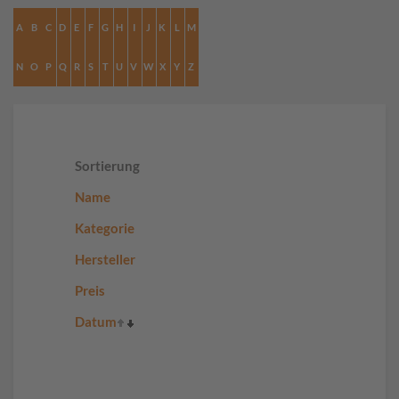
A
B
C
D
E
F
G
H
I
J
K
L
M
N
O
P
Q
R
S
T
U
V
W
X
Y
Z
Sortierung
Name
Kategorie
Hersteller
Preis
Datum