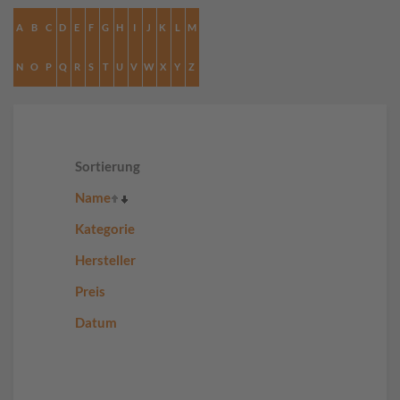
A
B
C
D
E
F
G
H
I
J
K
L
M
N
O
P
Q
R
S
T
U
V
W
X
Y
Z
Sortierung
Name
Kategorie
Hersteller
Preis
Datum