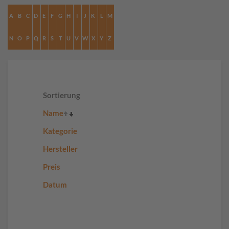
A
B
C
D
E
F
G
H
I
J
K
L
M
N
O
P
Q
R
S
T
U
V
W
X
Y
Z
Sortierung
Name
Kategorie
Hersteller
Preis
Datum