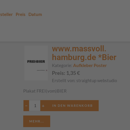
steller
Preis
Datum
www.massvoll.
hamburg.de *Bier
Kategorie:
Aufkleber Poster
Preis:
1,35
€
Erstellt von:
straightup webstudio
Plakat FREI(vom)BIER
−
+
MEHR...