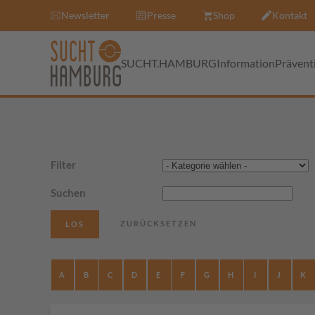
Newsletter
Presse
Shop
Kontakt
SUCHT.HAMBURG
Information
Prävent
Filter
Suchen
A
B
C
D
E
F
G
H
I
J
K