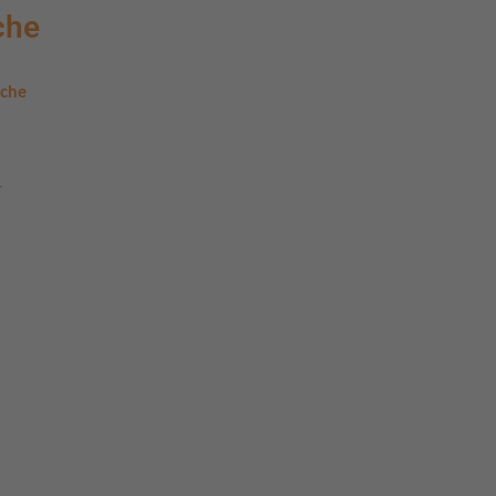
che
ache
r