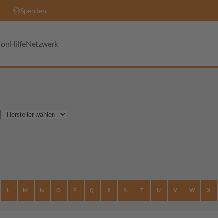
Spenden
ion
Hilfe
Netzwerk
L
M
N
O
P
Q
R
S
T
U
V
W
X