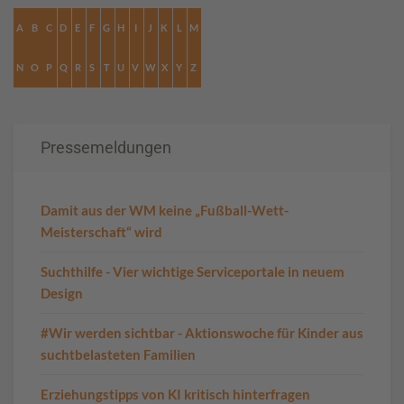
A
B
C
D
E
F
G
H
I
J
K
L
M
N
O
P
Q
R
S
T
U
V
W
X
Y
Z
Pressemeldungen
Damit aus der WM keine „Fußball-Wett-
Meisterschaft“ wird
Suchthilfe - Vier wichtige Serviceportale in neuem
Design
#Wir werden sichtbar - Aktionswoche für Kinder aus
suchtbelasteten Familien
Erziehungstipps von KI kritisch hinterfragen