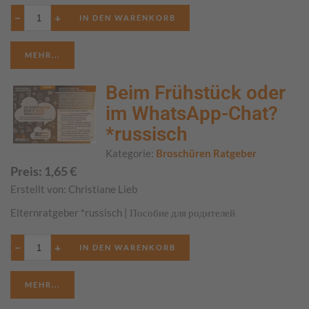
−
+
MEHR...
Beim Frühstück oder
im WhatsApp-Chat?
*russisch
Kategorie:
Broschüren Ratgeber
Preis:
1,65
€
Erstellt von:
Christiane Lieb
Elternratgeber *russisch | Пособие для родителей
−
+
MEHR...