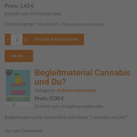
Preis:
1,65
€
Erstellt von:
Christiane Lieb
Elternratgeber *ukrainisch | Порадник для батьків
−
+
MEHR...
Begleitmaterial Cannabis
und Du?
Kategorie:
Arbeitsmaterialien
Preis:
0,00
€
Erstellt von:
straightup webstudio
Begleitmaterial für Fachkräfte zum Video "Cannabis und Du?"
nur zum Download