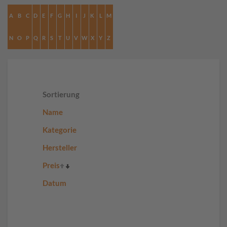
A
B
C
D
E
F
G
H
I
J
K
L
M
N
O
P
Q
R
S
T
U
V
W
X
Y
Z
Sortierung
Name
Kategorie
Hersteller
Preis
Datum