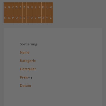
A
B
C
D
E
F
G
H
I
J
K
L
M
N
O
P
Q
R
S
T
U
V
W
X
Y
Z
Sortierung
Name
Kategorie
Hersteller
Preis
Datum