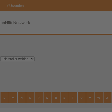
Spenden
ion
Hilfe
Netzwerk
L
M
N
O
P
Q
R
S
T
U
V
W
X