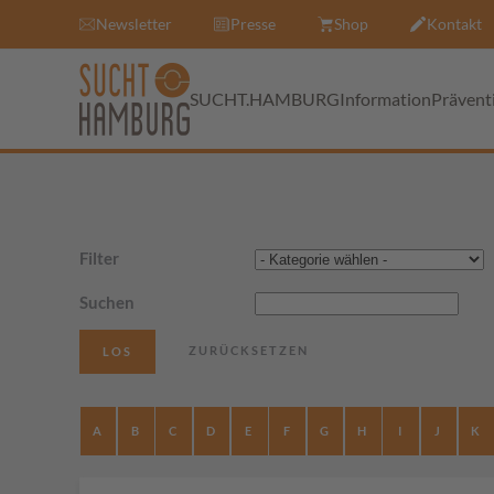
Newsletter
Presse
Shop
Kontakt
SUCHT.HAMBURG
Information
Prävent
Filter
Suchen
A
B
C
D
E
F
G
H
I
J
K