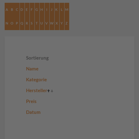
A
B
C
D
E
F
G
H
I
J
K
L
M
N
O
P
Q
R
S
T
U
V
W
X
Y
Z
Sortierung
Name
Kategorie
Hersteller
Preis
Datum