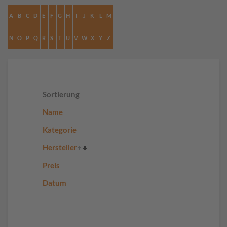
A
B
C
D
E
F
G
H
I
J
K
L
M
N
O
P
Q
R
S
T
U
V
W
X
Y
Z
Sortierung
Name
Kategorie
Hersteller
Preis
Datum