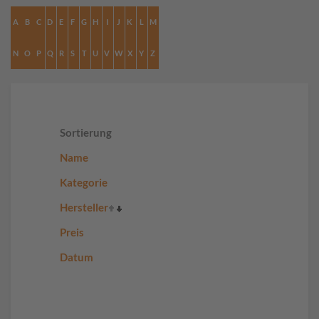
A
B
C
D
E
F
G
H
I
J
K
L
M
N
O
P
Q
R
S
T
U
V
W
X
Y
Z
Sortierung
Name
Kategorie
Hersteller
Preis
Datum