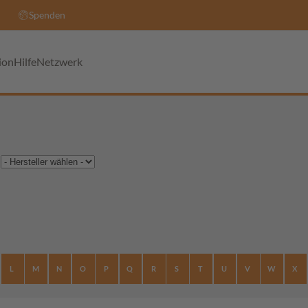
Spenden
ion
Hilfe
Netzwerk
L
M
N
O
P
Q
R
S
T
U
V
W
X