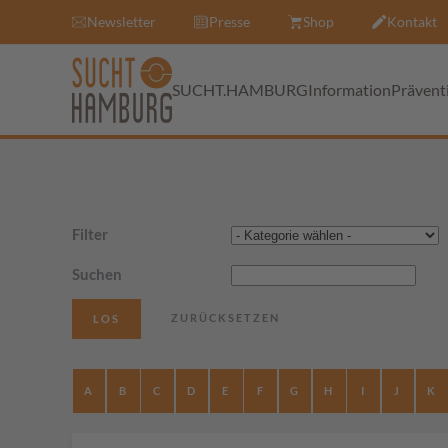
Newsletter
Presse
Shop
Kontakt
SUCHT.HAMBURG
Information
Prävent
Filter
Suchen
A
B
C
D
E
F
G
H
I
J
K