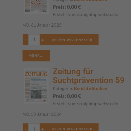
Preis:
0,00
€
Erstellt von:
straightup webstudio
NO. 61 Januar 2025
−
+
MEHR...
Zeitung für
Suchtprävention 59
Kategorie:
Berichte Studien
Preis:
0,00
€
Erstellt von:
straightup webstudio
NO. 59 Januar 2024
−
+