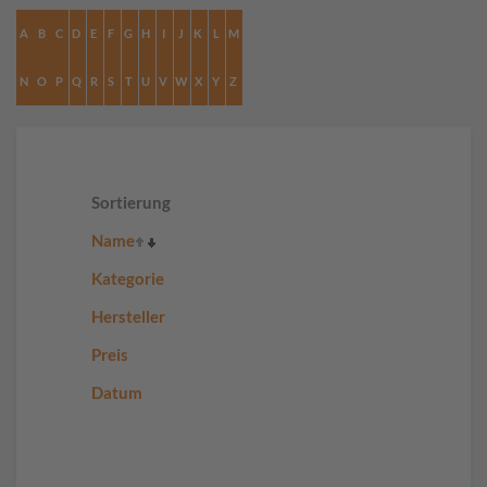
A
B
C
D
E
F
G
H
I
J
K
L
M
N
O
P
Q
R
S
T
U
V
W
X
Y
Z
Sortierung
Name
Kategorie
Hersteller
Preis
Datum