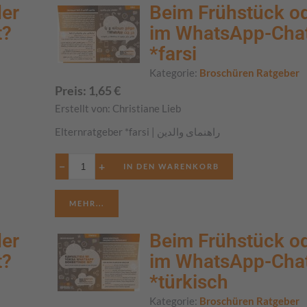
der
Beim Frühstück o
t?
im WhatsApp-Cha
*farsi
Kategorie:
Broschüren Ratgeber
Preis:
1,65
€
Erstellt von:
Christiane Lieb
Elternratgeber *farsi | راهنمای والدین
−
+
MEHR...
der
Beim Frühstück o
t?
im WhatsApp-Cha
*türkisch
Kategorie:
Broschüren Ratgeber