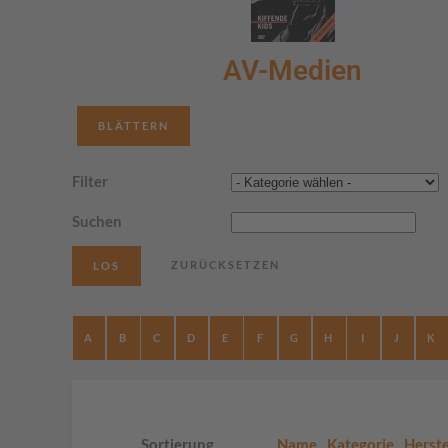
AV-Medien
BLÄTTERN
Filter
Suchen
A
B
C
D
E
F
G
H
I
J
K
Sortierung
Name
Kategorie
Herste