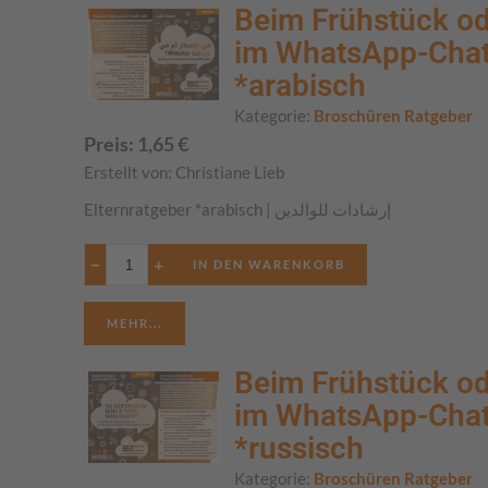
Beim Frühstück o
im WhatsApp-Cha
*arabisch
Kategorie:
Broschüren Ratgeber
Preis:
1,65
€
Erstellt von:
Christiane Lieb
Elternratgeber *arabisch | إرشادات للوالدين
−
+
MEHR...
Beim Frühstück o
im WhatsApp-Cha
*russisch
Kategorie:
Broschüren Ratgeber