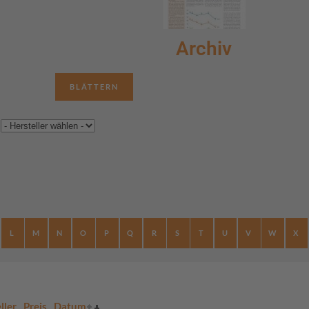
Archiv
BLÄTTERN
L
M
N
O
P
Q
R
S
T
U
V
W
X
ller
Preis
Datum