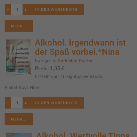
−
+
MEHR...
Alkohol. Irgendwann ist
der Spaß vorbei.*Nina
Kategorie:
Aufkleber Poster
Preis:
1,35
€
Erstellt von:
straightup webstudio
Plakat Boys Nina
−
+
MEHR...
Alkohol. Wertvolle Tipps