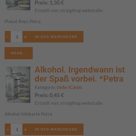
Preis:
1,35
€
Erstellt von:
straightup webstudio
Plakat Boys Petra
−
+
MEHR...
Alkohol. Irgendwann ist
der Spaß vorbei. *Petra
Kategorie:
(Info-)Cards
Preis:
0,45
€
Erstellt von:
straightup webstudio
Alkohol-Infokarte Petra
−
+