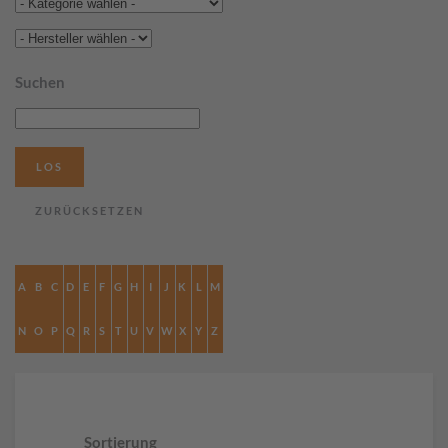
Suchen
A
B
C
D
E
F
G
H
I
J
K
L
M
N
O
P
Q
R
S
T
U
V
W
X
Y
Z
Sortierung