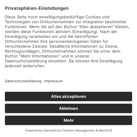
Kategorie:
(Info-)Cards
Preis:
0,00
€
Erstellt von:
straightup webstudio
Infokarte für Angehörige in Türkisch
−
+
MEHR...
Automatisch verloren!
Mir reicht's
Kategorie:
(Info-)Cards
Preis:
0,00
€
Erstellt von:
straightup webstudio
Infokarte zu Spielsperren