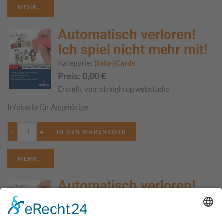
MEHR...
Automatisch verloren!
Ich spiel nicht mehr mit!
Kategorie:
(Info-)Cards
Preis:
0,00
€
Erstellt von:
straightup webstudio
Infokarte für Angehörige
−
+
MEHR...
Automatisch verloren!
Ich spiel nicht mehr mit!
*türkisch