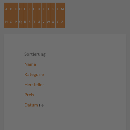
A
B
C
D
E
F
G
H
I
J
K
L
M
N
O
P
Q
R
S
T
U
V
W
X
Y
Z
Sortierung
Name
Kategorie
Hersteller
Preis
Datum