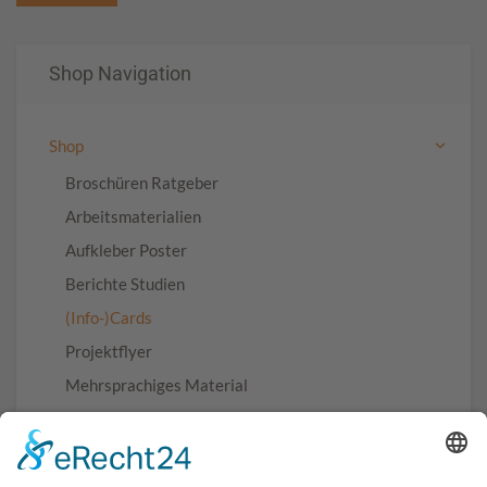
Shop Navigation
Shop
Broschüren Ratgeber
Arbeitsmaterialien
Aufkleber Poster
Berichte Studien
(Info-)Cards
Projektflyer
Mehrsprachiges Material
Materialien in einfacher Sprache
AV-Medien
Archiv