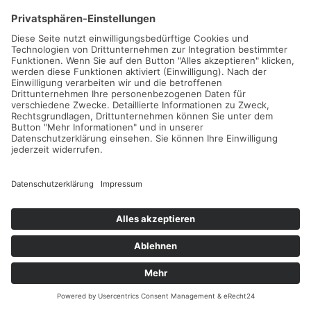
Warenkorb
SUCHT.HAMBURG
Information.Prävention.Hilfe.Netzwerk.
Baumeisterstr. 2
20099 Hamburg
Fon:
040 284 99 18-0
service@sucht-hamburg.de
www.sucht-hamburg.de
Bürozeiten