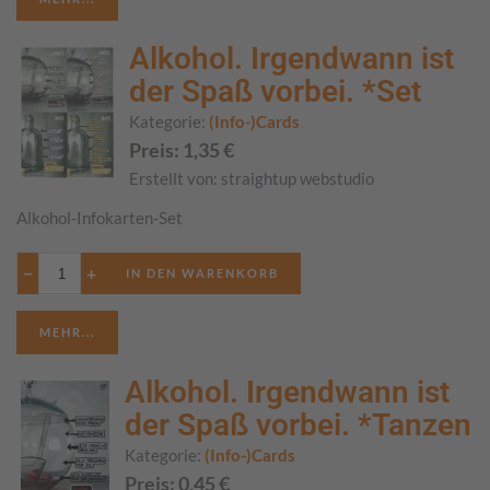
Alkohol. Irgendwann ist
der Spaß vorbei. *Set
Kategorie:
(Info-)Cards
Preis:
1,35
€
Erstellt von:
straightup webstudio
Alkohol-Infokarten-Set
−
+
MEHR...
Alkohol. Irgendwann ist
der Spaß vorbei. *Tanzen
Kategorie:
(Info-)Cards
Preis:
0,45
€