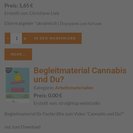
Preis:
1,65
€
Erstellt von:
Christiane Lieb
Elternratgeber *ukrainisch | Порадник для батьків
−
+
MEHR...
Begleitmaterial Cannabis
und Du?
Kategorie:
Arbeitsmaterialien
Preis:
0,00
€
Erstellt von:
straightup webstudio
Begleitmaterial für Fachkräfte zum Video "Cannabis und Du?"
nur zum Download