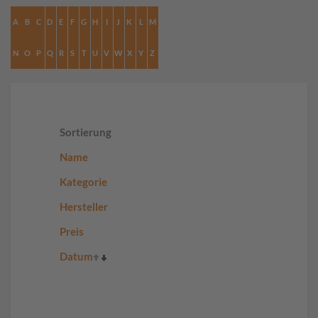
A
B
C
D
E
F
G
H
I
J
K
L
M
N
O
P
Q
R
S
T
U
V
W
X
Y
Z
Sortierung
Name
Kategorie
Hersteller
Preis
Datum