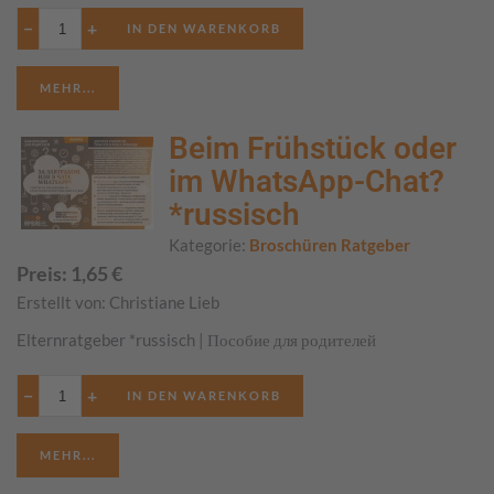
−
+
MEHR...
Beim Frühstück oder
im WhatsApp-Chat?
*russisch
Kategorie:
Broschüren Ratgeber
Preis:
1,65
€
Erstellt von:
Christiane Lieb
Elternratgeber *russisch | Пособие для родителей
−
+
MEHR...