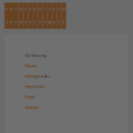
A
B
C
D
E
F
G
H
I
J
K
L
M
N
O
P
Q
R
S
T
U
V
W
X
Y
Z
Sortierung
Name
Kategorie
Hersteller
Preis
Datum