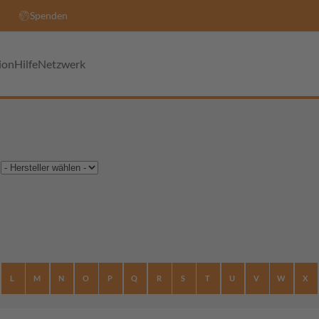
Spenden
ion
Hilfe
Netzwerk
L
M
N
O
P
Q
R
S
T
U
V
W
X