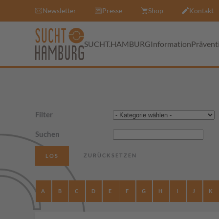
Newsletter
Presse
Shop
Kontakt
SUCHT.HAMBURG
Information
Prävent
Filter
Suchen
A
B
C
D
E
F
G
H
I
J
K