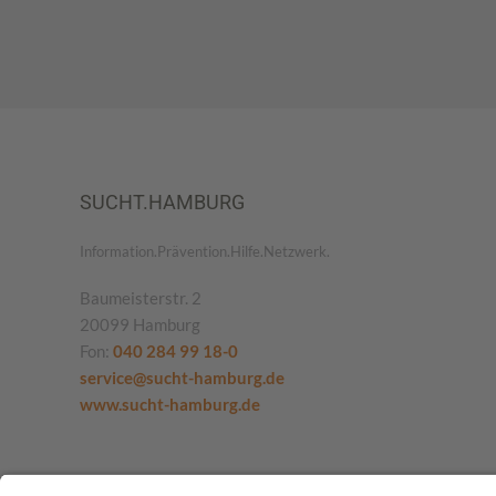
SUCHT.HAMBURG
Information.Prävention.Hilfe.Netzwerk.
Baumeisterstr. 2
20099 Hamburg
Fon:
040 284 99 18-0
service@sucht-hamburg.de
www.sucht-hamburg.de