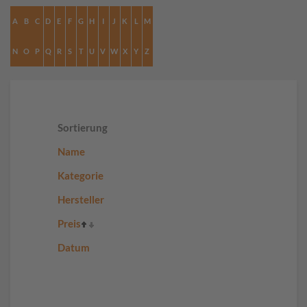
A
B
C
D
E
F
G
H
I
J
K
L
M
N
O
P
Q
R
S
T
U
V
W
X
Y
Z
Sortierung
Name
Kategorie
Hersteller
Preis
Datum