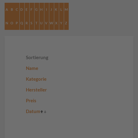
A
B
C
D
E
F
G
H
I
J
K
L
M
N
O
P
Q
R
S
T
U
V
W
X
Y
Z
Sortierung
Name
Kategorie
Hersteller
Preis
Datum