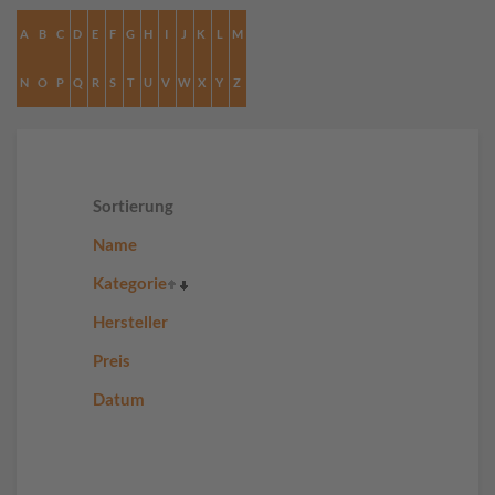
A
B
C
D
E
F
G
H
I
J
K
L
M
N
O
P
Q
R
S
T
U
V
W
X
Y
Z
Sortierung
Name
Kategorie
Hersteller
Preis
Datum