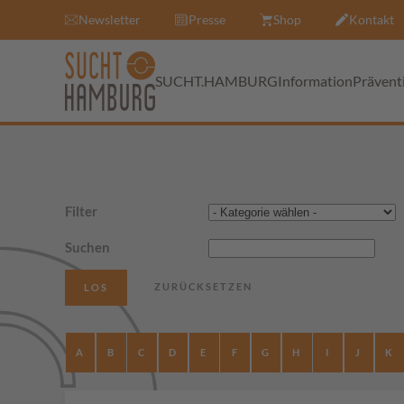
Newsletter
Presse
Shop
Kontakt
SUCHT.HAMBURG
Information
Prävent
Filter
Suchen
A
B
C
D
E
F
G
H
I
J
K