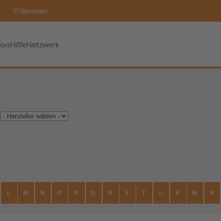
Spenden
ion
Hilfe
Netzwerk
L
M
N
O
P
Q
R
S
T
U
V
W
X