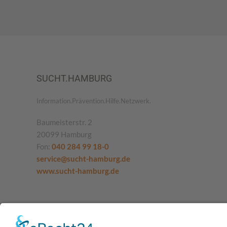
SUCHT.HAMBURG
Information.Prävention.Hilfe.Netzwerk.
Baumeisterstr. 2
20099 Hamburg
Fon:
040 284 99 18-0
service@sucht-hamburg.de
www.sucht-hamburg.de