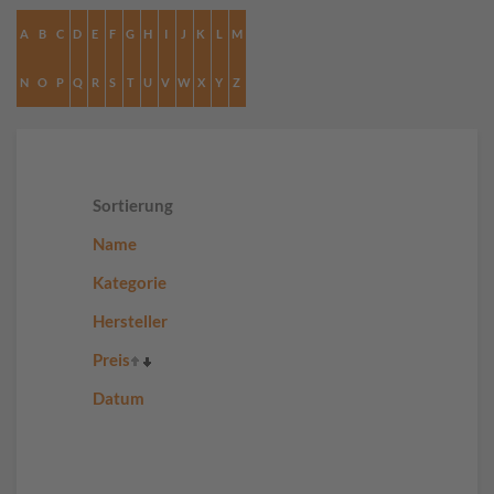
A
B
C
D
E
F
G
H
I
J
K
L
M
N
O
P
Q
R
S
T
U
V
W
X
Y
Z
Sortierung
Name
Kategorie
Hersteller
Preis
Datum