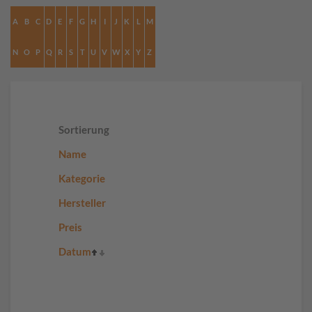
A
B
C
D
E
F
G
H
I
J
K
L
M
N
O
P
Q
R
S
T
U
V
W
X
Y
Z
Sortierung
Name
Kategorie
Hersteller
Preis
Datum