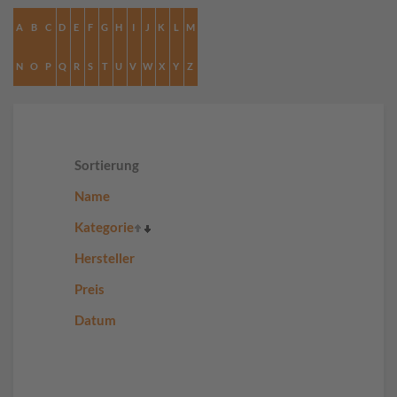
A
B
C
D
E
F
G
H
I
J
K
L
M
N
O
P
Q
R
S
T
U
V
W
X
Y
Z
Sortierung
Name
Kategorie
Hersteller
Preis
Datum