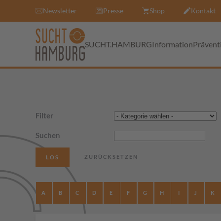
Newsletter
Presse
Shop
Kontakt
SUCHT.HAMBURG
Information
Prävent
Filter
Suchen
A
B
C
D
E
F
G
H
I
J
K