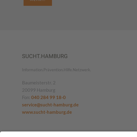
SUCHT.HAMBURG
Information.Prävention.Hilfe.Netzwerk.
Baumeisterstr. 2
20099 Hamburg
Fon:
040 284 99 18-0
service@sucht-hamburg.de
www.sucht-hamburg.de