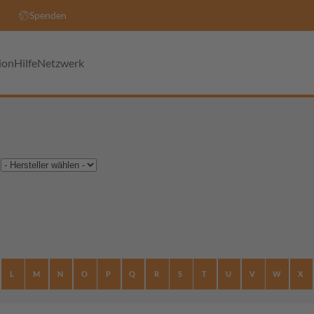
Spenden
ion
Hilfe
Netzwerk
L
M
N
O
P
Q
R
S
T
U
V
W
X