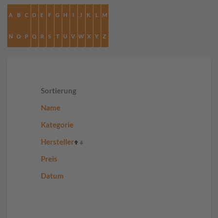
A
B
C
D
E
F
G
H
I
J
K
L
M
N
O
P
Q
R
S
T
U
V
W
X
Y
Z
Sortierung
Name
Kategorie
Hersteller
Preis
Datum