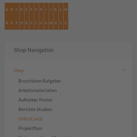
A
B
C
D
E
F
G
H
I
J
K
L
M
N
O
P
Q
R
S
T
U
V
W
X
Y
Z
Shop Navigation
Shop
Broschüren Ratgeber
Arbeitsmaterialien
Aufkleber Poster
Berichte Studien
(Info-)Cards
Projektflyer