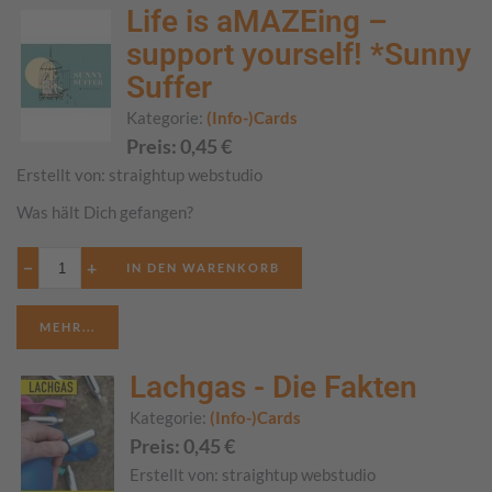
Life is aMAZEing –
support yourself! *Sunny
Suffer
Kategorie:
(Info-)Cards
Preis:
0,45
€
Erstellt von:
straightup webstudio
Was hält Dich gefangen?
−
+
MEHR...
Lachgas - Die Fakten
Kategorie:
(Info-)Cards
Preis:
0,45
€
Erstellt von:
straightup webstudio