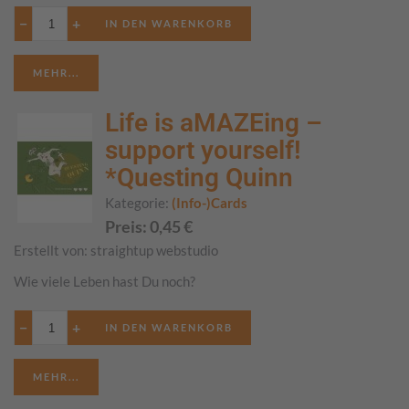
−
+
MEHR...
Life is aMAZEing –
support yourself!
*Questing Quinn
Kategorie:
(Info-)Cards
Preis:
0,45
€
Erstellt von:
straightup webstudio
Wie viele Leben hast Du noch?
−
+
MEHR...