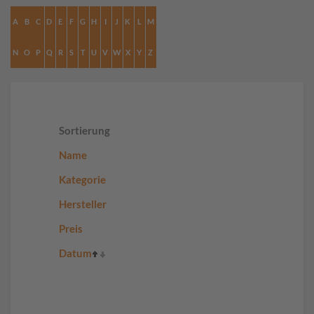
A
B
C
D
E
F
G
H
I
J
K
L
M
N
O
P
Q
R
S
T
U
V
W
X
Y
Z
Sortierung
Name
Kategorie
Hersteller
Preis
Datum