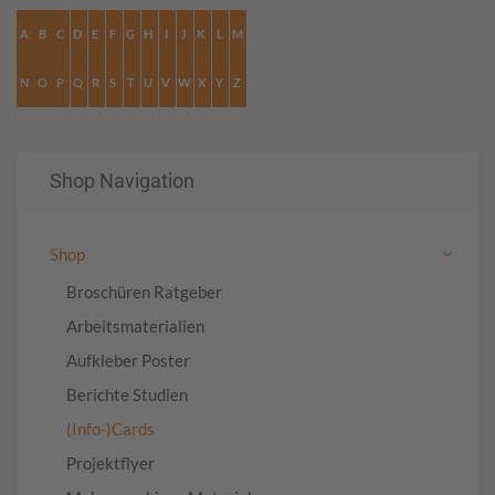
A
B
C
D
E
F
G
H
I
J
K
L
M
N
O
P
Q
R
S
T
U
V
W
X
Y
Z
Shop Navigation
Shop
Broschüren Ratgeber
Arbeitsmaterialien
Aufkleber Poster
Berichte Studien
(Info-)Cards
Projektflyer