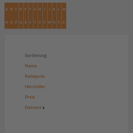
A
B
C
D
E
F
G
H
I
J
K
L
M
N
O
P
Q
R
S
T
U
V
W
X
Y
Z
Sortierung
Name
Kategorie
Hersteller
Preis
Datum