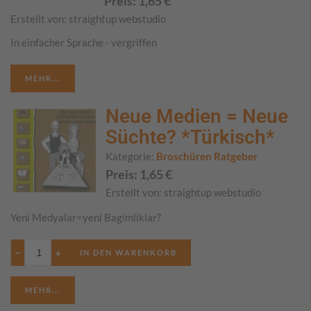
Preis:
1,65
€
Erstellt von:
straightup webstudio
In einfacher Sprache - vergriffen
MEHR...
Neue Medien = Neue
Süchte? *Türkisch*
Kategorie:
Broschüren Ratgeber
Preis:
1,65
€
Erstellt von:
straightup webstudio
Yeni Medyalar=yeni Bagimliklar?
−
+
MEHR...