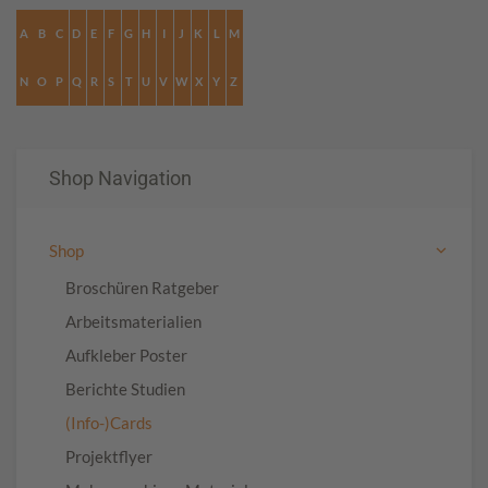
A
B
C
D
E
F
G
H
I
J
K
L
M
N
O
P
Q
R
S
T
U
V
W
X
Y
Z
Shop Navigation
Shop
Broschüren Ratgeber
Arbeitsmaterialien
Aufkleber Poster
Berichte Studien
(Info-)Cards
Projektflyer