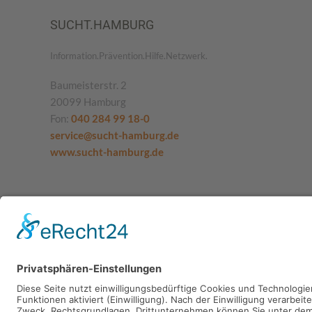
SUCHT.HAMBURG
Information.Prävention.Hilfe.Netzwerk.
Baumeisterstr. 2
20099 Hamburg
Fon:
040 284 99 18-0
service@sucht-hamburg.de
www.sucht-hamburg.de