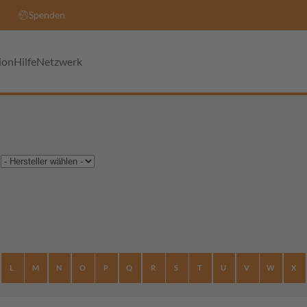
Spenden
ion
Hilfe
Netzwerk
L
M
N
O
P
Q
R
S
T
U
V
W
X