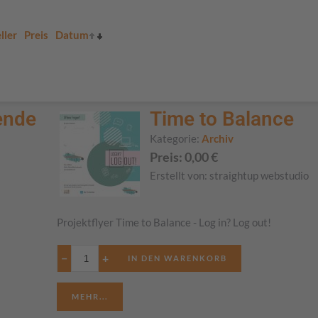
ller
Preis
Datum
ende
Time to Balance
Kategorie:
Archiv
Preis:
0,00
€
Erstellt von:
straightup webstudio
Projektflyer Time to Balance - Log in? Log out!
−
+
MEHR...