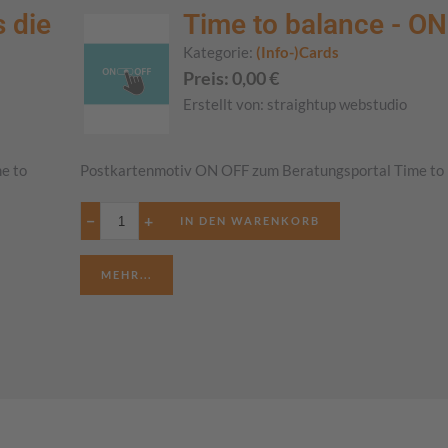
 die
Time to balance - O
Kategorie:
(Info-)Cards
Preis:
0,00
€
Erstellt von:
straightup webstudio
e to
Postkartenmotiv ON OFF zum Beratungsportal Time to
−
+
MEHR...