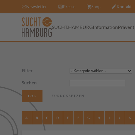
Newsletter
Presse
Shop
Kontakt
SUCHT.HAMBURG
Information
Prävent
Filter
Suchen
A
B
C
D
E
F
G
H
I
J
K