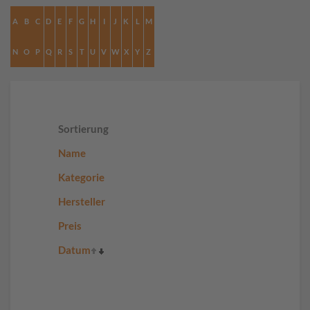
A
B
C
D
E
F
G
H
I
J
K
L
M
N
O
P
Q
R
S
T
U
V
W
X
Y
Z
Sortierung
Name
Kategorie
Hersteller
Preis
Datum