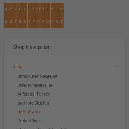
A
B
C
D
E
F
G
H
I
J
K
L
M
N
O
P
Q
R
S
T
U
V
W
X
Y
Z
Shop Navigation
Shop
Broschüren Ratgeber
Arbeitsmaterialien
Aufkleber Poster
Berichte Studien
(Info-)Cards
Projektflyer