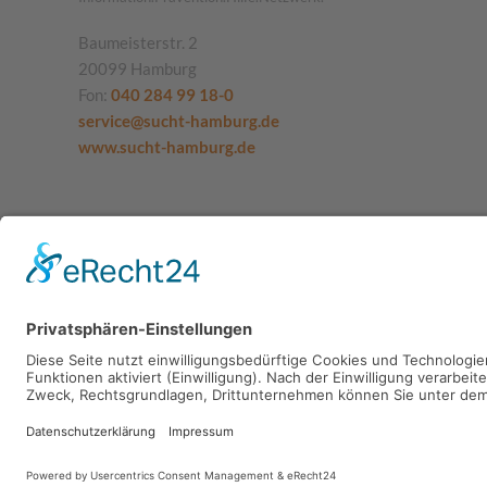
Baumeisterstr. 2
20099 Hamburg
Fon:
040 284 99 18-0
service@sucht-hamburg.de
www.sucht-hamburg.de
SUCHT.HAMBURG gGmbH