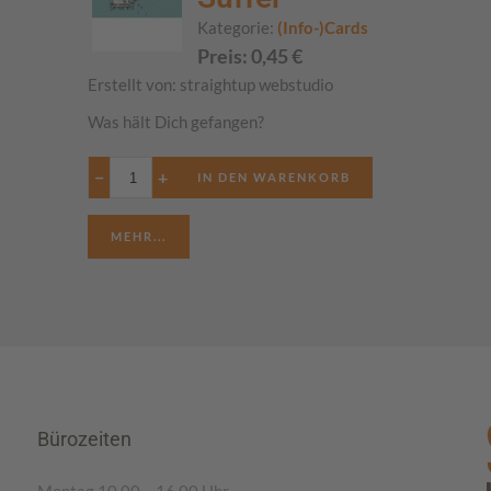
Kategorie:
(Info-)Cards
Preis:
0,45
€
Erstellt von:
straightup webstudio
Was hält Dich gefangen?
−
+
MEHR...
Bürozeiten