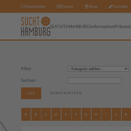
Newsletter
Presse
Shop
Kontakt
SUCHT.HAMBURG
Information
Prävent
Filter
Suchen
A
B
C
D
E
F
G
H
I
J
K