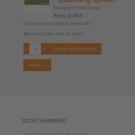
Kategorie:
(Info-)Cards
Preis:
0,45
€
Erstellt von:
straightup webstudio
Wie viele Leben hast Du noch?
−
+
MEHR...
SUCHT.HAMBURG
Information.Prävention.Hilfe.Netzwerk.