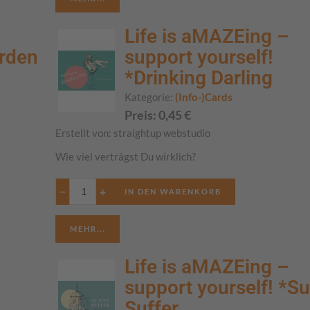
Life is aMAZEing –
urden
support yourself!
*Drinking Darling
Kategorie:
(Info-)Cards
Preis:
0,45
€
Erstellt von:
straightup webstudio
Wie viel verträgst Du wirklich?
−
+
MEHR...
Life is aMAZEing –
support yourself! *S
Suffer