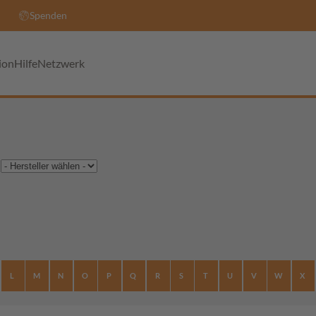
Spenden
ion
Hilfe
Netzwerk
L
M
N
O
P
Q
R
S
T
U
V
W
X