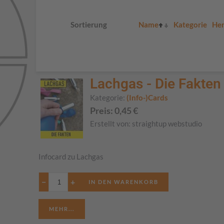
Sortierung
Name
Kategorie
Her
Lachgas - Die Fakten
Kategorie:
(Info-)Cards
Preis:
0,45
€
Erstellt von:
straightup webstudio
Infocard zu Lachgas
−
+
MEHR...