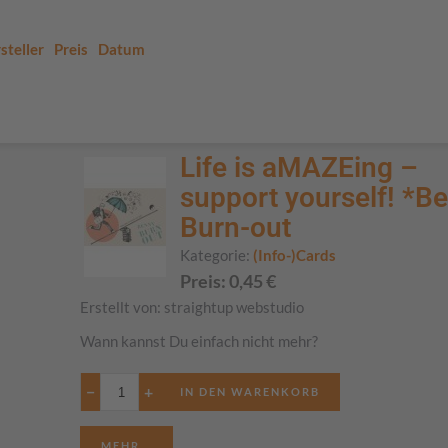
steller
Preis
Datum
Life is aMAZEing –
support yourself! *B
Burn-out
Kategorie:
(Info-)Cards
Preis:
0,45
€
Erstellt von:
straightup webstudio
Wann kannst Du einfach nicht mehr?
−
+
MEHR...