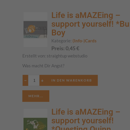
Life is aMAZEing –
support yourself! *B
Boy
Kategorie:
(Info-)Cards
Preis:
0,45
€
Erstellt von:
straightup webstudio
Was macht Dir Angst?
−
+
MEHR...
Life is aMAZEing –
support yourself!
*Questing Quinn