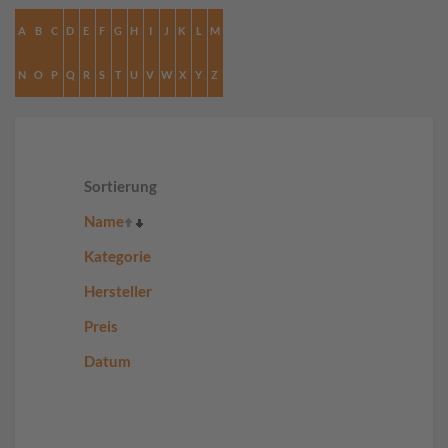
A
B
C
D
E
F
G
H
I
J
K
L
M
N
O
P
Q
R
S
T
U
V
W
X
Y
Z
Sortierung
Name
Kategorie
Hersteller
Preis
Datum