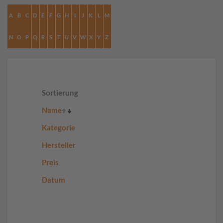
A
B
C
D
E
F
G
H
I
J
K
L
M
N
O
P
Q
R
S
T
U
V
W
X
Y
Z
Sortierung
Name
Kategorie
Hersteller
Preis
Datum