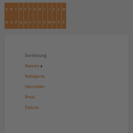
A
B
C
D
E
F
G
H
I
J
K
L
M
N
O
P
Q
R
S
T
U
V
W
X
Y
Z
Sortierung
Name
Kategorie
Hersteller
Preis
Datum