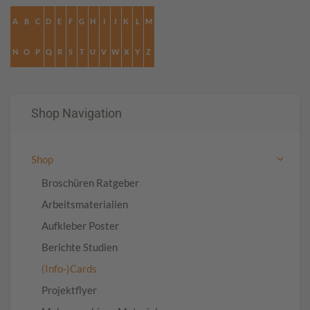
A
B
C
D
E
F
G
H
I
J
K
L
M
N
O
P
Q
R
S
T
U
V
W
X
Y
Z
Shop Navigation
Shop
Broschüren Ratgeber
Arbeitsmaterialien
Aufkleber Poster
Berichte Studien
(Info-)Cards
Projektflyer