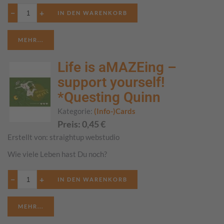
−
+
MEHR...
Life is aMAZEing –
support yourself!
*Questing Quinn
Kategorie:
(Info-)Cards
Preis:
0,45
€
Erstellt von:
straightup webstudio
Wie viele Leben hast Du noch?
−
+
MEHR...