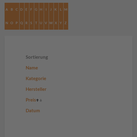
A
B
C
D
E
F
G
H
I
J
K
L
M
N
O
P
Q
R
S
T
U
V
W
X
Y
Z
Sortierung
Name
Kategorie
Hersteller
Preis
Datum