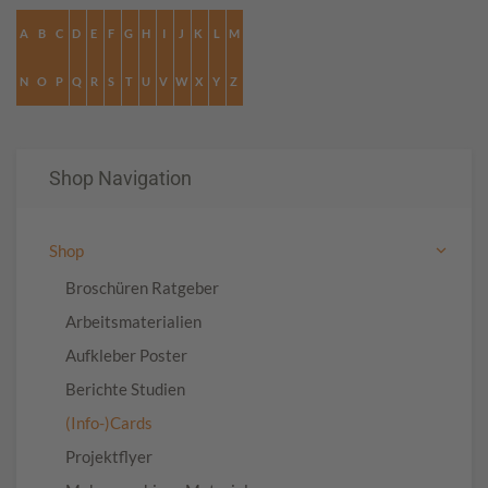
A
B
C
D
E
F
G
H
I
J
K
L
M
N
O
P
Q
R
S
T
U
V
W
X
Y
Z
Shop Navigation
Shop
Broschüren Ratgeber
Arbeitsmaterialien
Aufkleber Poster
Berichte Studien
(Info-)Cards
Projektflyer