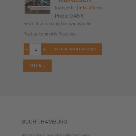
Kategorie:
(Info-)Cards
Preis:
0,45
€
Erstellt von:
straightup webstudio
Postkartenmotiv Rauchen
−
+
MEHR...
SUCHT.HAMBURG
Information.Prävention.Hilfe.Netzwerk.