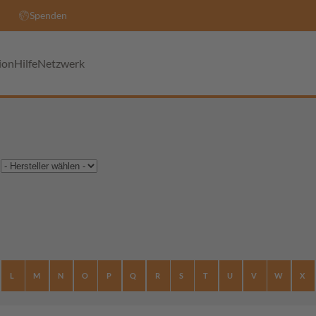
Spenden
ion
Hilfe
Netzwerk
L
M
N
O
P
Q
R
S
T
U
V
W
X