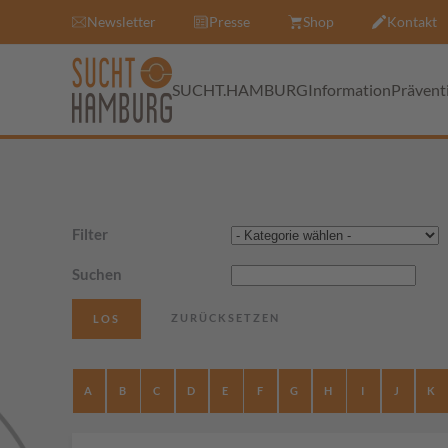
Newsletter
Presse
Shop
Kontakt
SUCHT.HAMBURG
Information
Prävent
Filter
Suchen
A
B
C
D
E
F
G
H
I
J
K