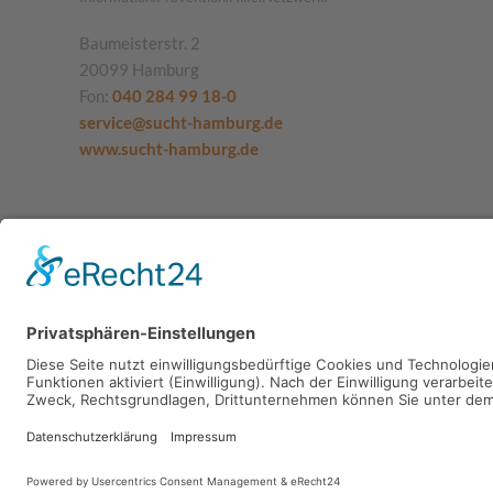
Baumeisterstr. 2
20099 Hamburg
Fon:
040 284 99 18-0
service@sucht-hamburg.de
www.sucht-hamburg.de
SUCHT.HAMBURG gGmbH